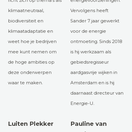
richt zich op thema’s als
energievoorzieningen.
klimaatneutraal,
Vervolgens heeft
biodiversiteit en
Sander 7 jaar gewerkt
klimaatadaptatie en
voor de energie
weet hoe je bedrijven
ontmoeting. Sinds 2018
mee kunt nemen om
is hij werkzaam als
de hoge ambities op
gebiedsregisseur
deze onderwerpen
aardgasvrije wijken in
waar te maken.
Amsterdam en is hij
daarnaast directeur van
Energie-U.
Luiten Plekker
Pauline van