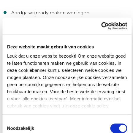
Aardgasvrijready maken woningen
Isolatiemaatregelen
Werking zonnepanelen, zonneboilers en
warmtepompen
Deze website maakt gebruik van cookies
Rol en invloed energiecoöperaties
Leuk dat u onze website bezoekt! Om onze website goed
te laten functioneren maken we gebruik van cookies. In
deze cookiebanner kunt u selecteren welke cookies we
mogen plaatsen. Onze noodzakelijke cookies verzamelen
Gastcollege: Duurzaamheid en energie bij Portaal
geen persoonlijke gegevens en helpen ons de website
bruikbaar te maken. Voor de beste website-ervaring kiest
Visie Portaal
u voor ‘alle cookies toestaan’. Meer informatie over het
gebruik van cookies vindt u in onze cookie policy.
Praktijkvoorbeelden
Dillemma’s en keuzes
Toestemmingsselectie
Noodzakelijk