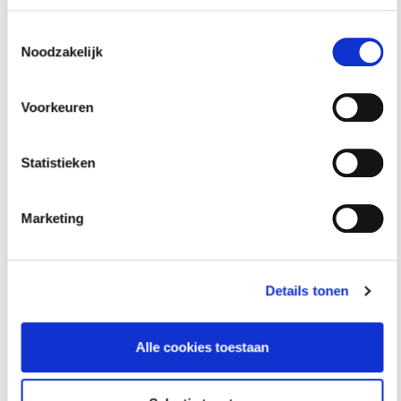
Toestemmingsselectie
Noodzakelijk
Ook interessant voor jou
Voorkeuren
HAMIL voor gemeenten – Handhaving Milieu
Statistieken
2 september 2026
utrecht
Marketing
Basiscursus Omgevingswet: inhoud en
Details tonen
systematiek
8 september 2026
rotterdam
Alle cookies toestaan