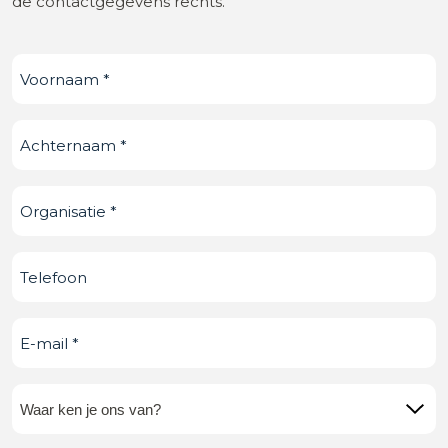
de contactgegevens rechts.
Voornaam
(Vereist)
Achternaam
(Vereist)
Organisatie
(Vereist)
Telefoonnummer
E-
mail
(Vereist)
Waar
ken