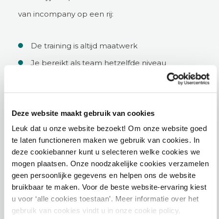
van incompany op een rij:
De training is altijd maatwerk
Je bereikt als team hetzelfde niveau
Voorafgaand een vrijblijvend intakegesprek
met de trainer(s)
Deze website maakt gebruik van cookies
Bedrijfsspecifieke situaties worden betrokken
Leuk dat u onze website bezoekt! Om onze website goed
Je bepaalt de data van de training
te laten functioneren maken we gebruik van cookies. In
deze cookiebanner kunt u selecteren welke cookies we
mogen plaatsen. Onze noodzakelijke cookies verzamelen
Incompany aanvragen
geen persoonlijke gegevens en helpen ons de website
bruikbaar te maken. Voor de beste website-ervaring kiest
u voor ‘alle cookies toestaan’. Meer informatie over het
gebruik van cookies vindt u in onze cookie policy.