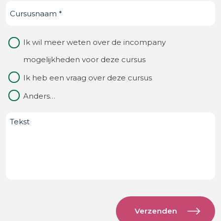
Cursusnaam
(Vereist)
je
ons
Waarom
Ik wil meer weten over de incompany
van?
contact
mogelijkheden voor deze cursus
(Vereist)
Ik heb een vraag over deze cursus
Anders…
Bericht