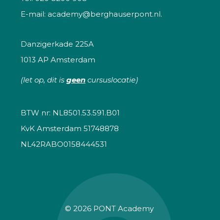
E-mail:
academy@berghauserpont.nl.
Danzigerkade 225A
1013 AP Amsterdam
(let op, dit is
geen
cursuslocatie)
BTW nr: NL8501.53.591.B01
KvK Amsterdam 51748878
NL42RABO0158444531
© 2026
PONT Academy