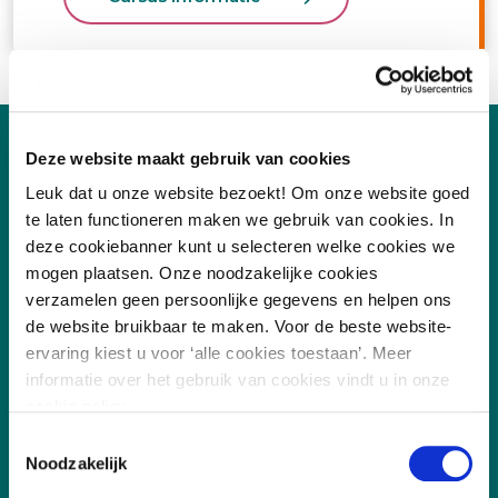
Deze website maakt gebruik van cookies
Leuk dat u onze website bezoekt! Om onze website goed
te laten functioneren maken we gebruik van cookies. In
deze cookiebanner kunt u selecteren welke cookies we
mogen plaatsen. Onze noodzakelijke cookies
verzamelen geen persoonlijke gegevens en helpen ons
de website bruikbaar te maken. Voor de beste website-
ervaring kiest u voor ‘alle cookies toestaan’. Meer
informatie over het gebruik van cookies vindt u in onze
/
7.8
10
255 reviews
cookie policy.
Toestemmingsselectie
Noodzakelijk